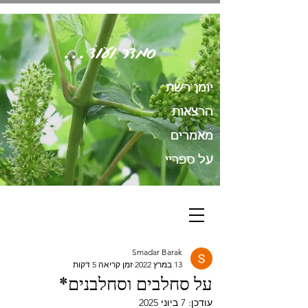
סְמָדַר וְעוֹד...
יומן רשת
הרצאות
מאמרים
על ספריי
Smadar Barak
13 במרץ 2022
זמן קריאה 5 דקות
על סחלבים וסחלבנים*
עודכן:
7 ביוני 2025