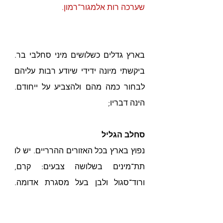
שערכה רות אלמגור־רמון.
בארץ גדלים כשלושים מיני סחלבי בר. 
ביקשתי מיונה ידידי שיודע רבות עליהם 
לבחור כמה מהם ולהצביע על ייחודם. 
הינה דבריו;
סחלב הגליל
נפוץ בארץ בכל האזורים ההרריים. יש לו 
תת־מינים בשלושה צבעים: קרם, 
ורוד־סגול ולבן בעל מסגרת אדומה. 
השׂפית שלו גזורה לארבע־חמש אונות, 
ולכן הוא נראה כמו איש בעל כובע מצחיק 