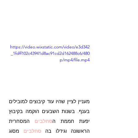
https://video.wixstatic.com/video/e3d342
_1fdff102c43941d8ac91cd2d162488c6/480
p/mp4/file.mp4
מעניין לציין שהיו עוד קיבוצים למובילים 
בענף. בשנות השבעים הוקמה בקיבוץ 
יפעת חממת ה
סחלבים 
המסחרית 
הראשונה וגידלו בה 
סחלבים
 מסוג 