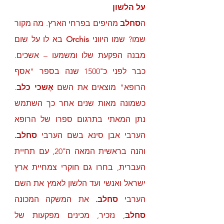
על הלשון
ה
סחלב
 מהיפים בפרחי הארץ. מה מקור 
שמו? שמו היווני
 Orchis
 בא לו על שום 
מבנה הפקעת שלו ומשמעו – אשכים. 
כבר לפני כ־1500 שנה בספר "אסף 
הרופא" מוצאים את השם 
אֶשכי כלב
. 
כשמונה מאות שנים אחר כך השתמש 
נתן המאתי בתרגום ספרו של הרופא 
הערבי אבן סינא בשם הערבי 
סחלב.
והנה בראשית המאה ה־20, עם תחיית 
העברית, בחרו גם חוקרי צמחיית ארץ 
ישראל ואנשי ועד הלשון לאמץ את השם 
הערבי 
סחלב. 
את המשקה המכונה 
סחלבּ
, נזכיר, מכינים מפקעות של 