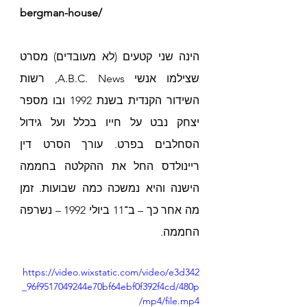
bergman-house/
הינה שני קטעים (לא מעובדים) מסרט 
שצילמו אנשי A.B.C. News, רשות 
השידור הקנדית בשנת 1992 ובו מספר 
יצחק נבט על חייו בכלל ועל גידול 
הסחלבים בפרט. עורך הסרט דין 
ריינולדס החל את ההקלטה בחממה 
הישנה והיא נמשכה כמה שבועות. זמן 
מה אחר כך – ב־11 ביולי 1992 – נשרפה 
החממה. 
https://video.wixstatic.com/video/e3d342
_96f9517049244e70bf64ebf0f392f4cd/480p
/mp4/file.mp4