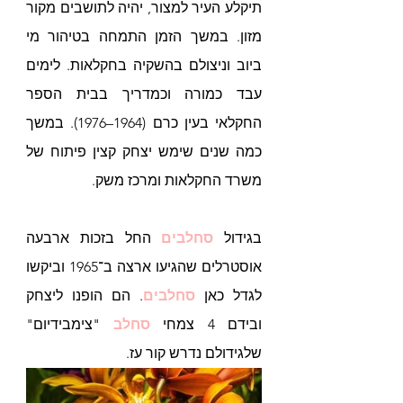
תיקלע העיר למצור, יהיה לתושבים מקור 
מזון. במשך הזמן התמחה בטיהור מי 
ביוב וניצולם בהשקיה בחקלאות. לימים 
עבד כמורה וכמדריך בבית הספר 
החקלאי בעין כרם (1964–1976). במשך 
כמה שנים שימש יצחק קצין פיתוח של 
משרד החקלאות ומרכז משק. 
בגידול 
סחלבים
 החל בזכות ארבעה 
אוסטרלים שהגיעו ארצה ב־1965 וביקשו 
לגדל כאן 
סחלבים
. הם הופנו ליצחק 
ובידם 4 צמחי 
סחלב
 "צימבידיום" 
שלגידולם נדרש קור עז. 