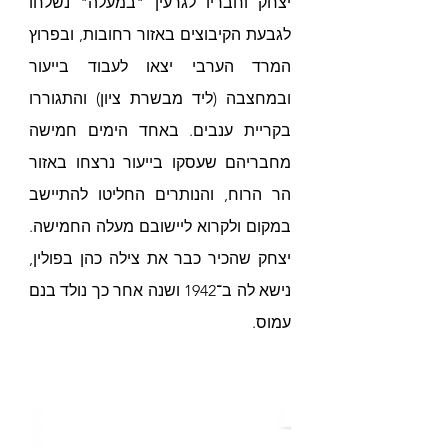
יצחק וחבריו לגרעין "במעלה" נשלחו 
לגבעת הקיבוצים באזור רחובות, ובפרוץ 
המרד הערבי יצאו לעבוד בייעור 
ובמחצבה (ליד מבשרת ציון) והתגוררו 
בקריית ענבים. באחד הימים חמישה 
מחבריהם שעסקו בייעור נרצחו באזור 
הר הרוח, והנותרים החליטו להתיישב 
במקום ולקרוא ליישובם מעלה החמישה. 
יצחק שהכיר כבר את צילה כהן בפולין, 
נישא לה ב־1942 ושנה אחר כך נולד בנם 
עמוס.