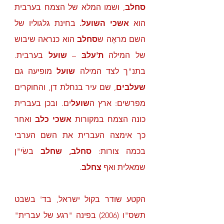
סחלב
, ושמו המלא של הצמח בערבית 
הוא 
אשכי השועל.
 בחינת גלגוליו של 
השם מראָה ש
סחלב
 הוא כנראה שיבוש 
של המילה
 ת'עלבּ
 – 
שועל
 בערבית. 
בתנ"ך לצד המילה 
שועל
 מופיעה גם
שעלבים
, שם עיר בנחלת דן, והחוקרים 
מפרשים: ארץ ה
שועל
ים. ובכן בעברית 
כונה הצמח במקורות 
אשכי כלב
 ואחר 
כך אימצה העברית את השם הערבי 
בכמה צורות: 
סחלב, שחלב
 בשׂי"ן 
שמאלית ואף 
צחלב
. 
הקטע שודר בקול ישראל, בד' בשבט 
תשס"ו (2006) בפינה "רגע של עברית" 