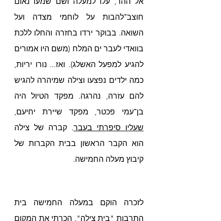
אל ההר, עלו למעלה ושם שמעו נאום 
חוצב־להבות על לוחמי מצדה ועל 
השואה. בבוקר ירדו בחזרה והחלו ללכת 
בוואדי לעבר ים המלח (משם היו אמורים 
להגיע למפעל האשלג). ואז... נורו יריות, 
כמה ילדים נפצעו וצילה שמיהרה להגיש 
להם עזרה, נהרגה. מפקד הטיול היה 
בן־עמי פכטר, מפקד שיירת יחיעם,
שעליו סיפרתי בעבר
.
 קברה של צילה 
הוא הקבר הראשון בבית הקברות של 
קיבוץ מעלה החמישה.
לזכרה הוקם במעלה החמישה בית 
התרבות "בית צילה". הכרתי את המקום 