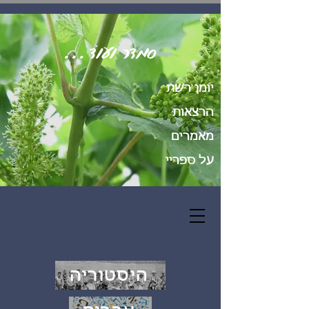
סְמָדַר וְעוֹד...
יומן רשת
הרצאות
מאמרים
על ספריי
היסטוריה