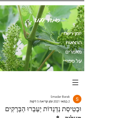
סְמָדַר וְעוֹד...
יומן רשת
הרצאות
מאמרים
על ספריי
Smadar Barak
2 במאי 2021
זמן קריאה 5 דקות
וּבְטִיסַת נַדְנֵדוֹת יַעַבְרוּ הַבְּרָקִים
מֵעָלֶיךָ...*