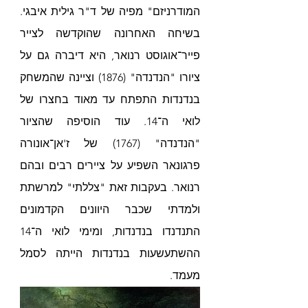
המודרניזם" מפיה של ד"ר גילית איבגי. 
בשיחה האחרונה שהוקדשה לצייר 
פייר־אוגוסט רנואר, היא דיברה גם על 
ציורו "הנדנדה" (1876) וציינה שהמשחק 
בנדנדות התפתח עד מאוד בחצרו של 
לואי ה־14. עוד הוסיפה שהציור 
"הנדנדה" (1767) של ז'אן־אונורה 
פרגונאר השפיע על ציירים רבים ובהם 
רנואר. בעקבות זאת "צללתי" למרשתת 
ולמדתי שכבר היוונים הקדמונים 
התנדנדו בנדנדות, ומימי לואי ה־14 
ההשתעשעות בנדנדות הייתה לסמל 
מעמד.