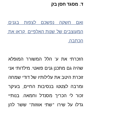
ד. מסגד חסן בק
ואם חשקה נפשכם לצפות בגנים 
המעוצבים של שנות האלפיים, קראו את 
הכתבה.
הזכרתי את ע' הלל המשורר המופלא 
שהיה גם מתכנן גנים פואטי. מילדותי אני 
זוכרת היטב את עלילותיו של דודי שמחה 
ומרבה לצטטו בנסיבות החיים, בעיקר 
זכור לי הכריך מסנדל וחמאה. בנותיי 
גדלו על שירו "שתי אווזות" ששר להן 
ידידנו יונה עפאים. זהו שיר שאנו אוהבות 
לזמר אותו או לדקלמו, כל אימת שאנו 