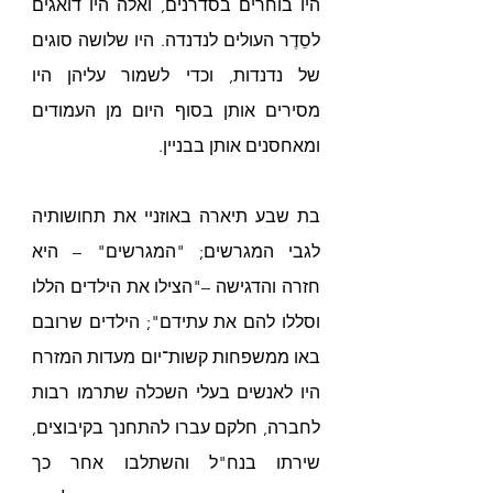
היו בוחרים בסדרנים, ואלה היו דואגים 
לסֵדֶר העולים לנדנדה. היו שלושה סוגים 
של נדנדות, וכדי לשמור עליהן היו 
מסירים אותן בסוף היום מן העמודים 
ומאחסנים אותן בבניין. 
בת שבע תיארה באוזניי את תחושותיה 
לגבי המגרשים; "המגרשים" – היא 
חזרה והדגישה –"הצילו את הילדים הללו 
וסללו להם את עתידם"; הילדים שרובם 
באו ממשפחות קשות־יום מעדות המזרח 
היו לאנשים בעלי השכלה שתרמו רבות 
לחברה, חלקם עברו להתחנך בקיבוצים, 
שירתו בנח"ל והשתלבו אחר כך 