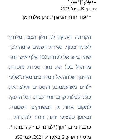
עודכן:
19 בינו׳ 2023
*"עוד חוזר הניגון", נתן אלתרמן
הקורונה העניקה לנו חלון הצצה מלחיץ 
לעתיד צפוף. סגירת השמים גרמה לכך 
שהיו בישראל לפחות 100 אלף איש יותר 
מהרגיל בכל רגע נתון; סגירת מוסדות 
החינוך שלחה אל המרחבים מאות־אלפי 
ילדים משועממים; והסגרים אילצו את 
כולנו לבלות קרוב יותר לבית. הכל התנקז 
למקום אחד: גן המשחקים השכונתי, 
ובאופן ספציפי יותר, התור לנדנדות 
– 
כתב דני בר־און ("לנדנד כדי להתנדנד", 
מוסף הארץ, 2 באפריל 2021, עמ
' 50).