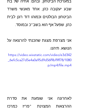
במערכת הביטחון, ובהם: אחיה של בת 
שבע יעקובה כהן, אחד מאנשי משרד 
הביטחון הבולטים וכמוהו דוד רונן לבית 
כהן, שפעל אף הוא בשב"כ ובמוסד.
אני מצרפת מצגת שהכנתי להרצאה על 
הנושא. תיהנו.
https://video.wixstatic.com/video/e3d342
_6efc5ca27d5e4a0a95d9d56f9bf9ff78/1080
p/mp4/file.mp4
לאחרונה אני שומעת את סדרת 
ההרצאות המצוינת "פריז כמרכז 