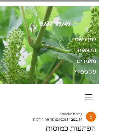
סְמָדַר וְעוֹד...
יומן רשת
הרצאות
מאמרים
על ספריי
Smadar Barak
14 בנוב׳ 2021
זמן קריאה 4 דקות
הפתעות כמוסות