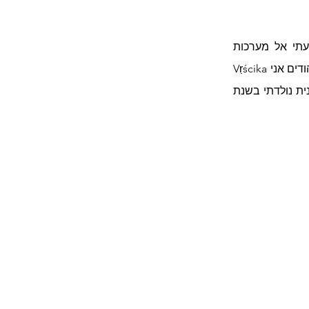
בשנת 1990 התגוררתי בפריז המוארת ושם באחת מחנויות הגלויות שלאורך נהר הסן התוודעתי אל מערכות 
אסטרולוגיות בתרבויות השונות. למדתי שעל פי האסטרולוגיה הגאלית אני בת מזל ערמון; אצל ההודים אני Vṛścika 
– עקרב; באסטרולוגיה האצטקית אבן צור7 (Tecpatl) הוא סימן המזל שלי ולפי האסטרולוגיה הסינית נולדתי בשנת 