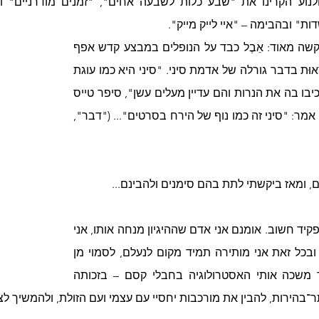
ת" ובהבימה – "איי לייק מייק".
אך בלבבות הייתה תחושה קשה מאוד: אֵבֶל כבד על הנופלים במבצע קדש אפף 
את הכול ועליו נוספה האי־ודאוּת בדבר גורלה של אדמת סיני. "סיני היא כמו עוגת 
יום הולדת של איש בן 50, שכיבו בה את הנרות והם עדיין מעלים עשן", סיפר טייס 
ששב מן הקרבות וטייס אחר אמר: "סיני זה כמו נוף של הירח בסרטים"... ("דבר", 
ים, ומאז ביקשתי לתת בהם סימנים ולהבינם...
האסטרולוגיה מילאה בכך תפקיד חשוב. אומנם אני אדם שההיגיון מנחה אותו, אני 
מישירה מבט אל המציאות, ובכל זאת אני מותירה תמיד מקום לנעלם, לסמוי מן 
העין, לכמוס... מאז ומתמיד משכה אותי האסטרולוגיה בחבלי קסם – בזכותה 
־בהירות, להבין את מורכבות יחסיי עם עצמי ועם הזולת, ולהמשיך לצע