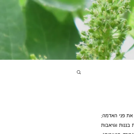
בסתיו 1956 כשבאתי לעולם, זרחה השמש בסימן עקרב, מזג האוויר היה נאה, 24 מעלות חיממו את פני האדמה;  
שלומית לבית טרכטמן נישאה לגד אנוך, אביבית ומכס שניידר חָבקו בן, ובשוק אפשר היה לקנות בננות וגויאבות 