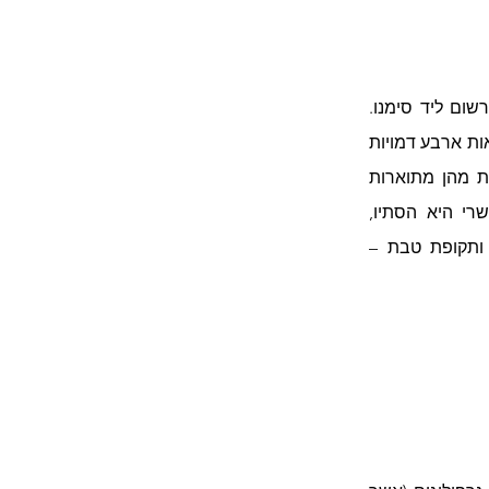
הגלגל נמצא במרכז הפסיפס. שמו של המזל רשום ליד סימנו. 
במרכז מוצג אל השמש היווני הליוס ובפינות נראות ארבע דמויות 
נשיות המסמלות את עונות השנה. ליד כל אחת מהן מתוארות 
עבודות המאפיינות כל עונה ועונה; תקופת תשרי היא הסתיו, 
תקופת תמוז – הקיץ, תקופת ניסן – האביב ותקופת טבת – 