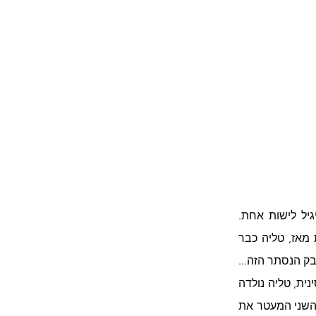
כשטליה בתי הייתה בת שלוש, היא הציעה שנמציא דבק שיחבר אותי, אותה ואת אחותה אביגיל לישות אחת. 
השבתי לה אז: "הדבק הזה קיים. הוא אומנם בלתי־נראה, אבל הוא מורגש...". עברו שנים רבות מאז, טליה כבר 
 הנסתר הזה... 
זוכרים שבאחד היומנים הקודמים סיפרתי כיצד בחרתי בשמהּ ומה התברר? לפי האסטרולוגיה הסינית, טליה נולדה 
בשנת הכבשה (יש הקוראים לה גם שנת העז), ואביגיל נולדה בשנת התרנגול, שהוא נושא האוסף השני המעטר את 