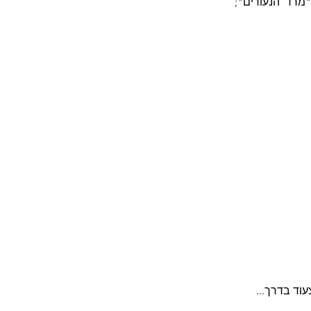
טעימות במיוחד. בבתי הקולנוע הקרינו את "שבע כלות לשבעה אחים", "זמנים מודרניים" ו"מרד הנעורים"; 
וד בדרך...