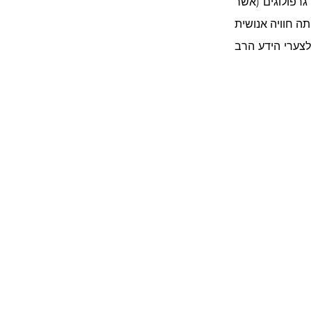
ולא רק האסטרולוגיה עניינה אותי אלא במשך השנים נועצתי עם ידעונים בעלי יכולות נסתרות: גרפולוגים (אשר 
עיסוקם נחשב יותר מזה של האסטרולוגים),  מְתַקשרים, קוראים בקפה ובכף היד. כל פגישה כזו הייתה חוויה אנושית 
מעניינת. אגב, את תורת קריאת כף היד למדתי בשנות השמונים אצל הכירולוגית מרים טל, אבל לצערי הידע הרב 