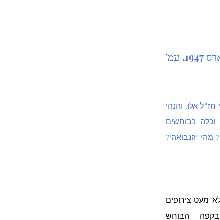
"דע את מצב הכוכבים בשעה שנולדת. [...] מחיר הורוסקופ – 1 לא"י", הארץ, 21 במארס 1947, עמ' 
"אין מזל לישראל' – אמרו רבותינו; אולם תל־אביב, העיר העברית, נשכחו ממנה ככל הנראה, דברי חז"ל אלו, והנהי 
מאכלסת כיום הזה כמה עשרות מבעלי 'מקצוע הנבואה' החל מחירומאנטים ומגידי הורוסקופ וכלה בבוחשים 
במשקע הקפה – והדרישה להם גדולה ומשלח ידם פורח ומשגשג. מי הם הדורשים ל'מגלי רזים'? מהי 'הנבואה'? 
בקטע לעיל, שהוא אחד הראשונים בעיתונות העברית העוסק בנושא זה, משתמשת הכותבת בלא מעט צירופים 
ומילים עבריים שאינם משמשים אותנו היום; אסטרולוג נקרא בפיה – מגיד הורוסקופ, הקורא בקפה – הבוחש 