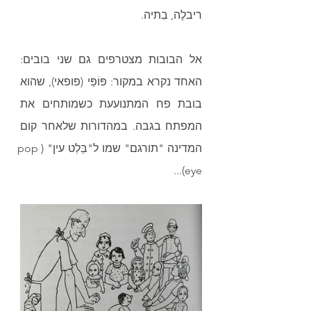
ריבלֶה, בִתיה. 
אל הבובות מצטרפים גם שני בובים: 
האחד נקרא במקור: פּוֹפַּי (פופאי), שהוא 
בובת פח המתנועעת כשמותחים את 
המפתח בגבה. במהדורות שלאחר קום 
המדינה "תורגם" שמו ל"בַּלְט עין" (pop 
eye)...