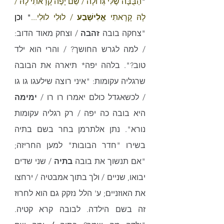
"
הַבֻּבָּה שֶׁלִּי גְּדוֹלָה / שֵׁם יָפֶה קָרָאתִי לָהּ / 
לָהּ קָרָאתִי 
אֱלִישֶׁבַע
 / לוּלִי לוּלִי...
" וכן 
"צחקה בובה 
זהבה
 / וצחק מאוד הדוב: 
/ למה לגרש החושך? / והרי הוא ילד 
טוב?". בלהה יפה* תיארה את הבובה 
שרגליה עקומות: "איני רוצה שילעגו גו גו 
/ לכשאגדל כולם יאמרו רו רו / 
ימימה
היא בובה כה יפה / רק רגליה עקומות 
נורא". נתן אלתרמן בחר בשם בתיה 
בשירו "חדר הבובות" למען החריזה; 
"אם תנשוך את בובה 
בתיה
 / שני שדים 
יבואו, שניים / ולך בתוך אמבטיה / ירחצו 
את האוזניים; ע' הלל נזקק גם הוא לחרוּז 
זה בשם הילדה. לבובה קרא קטיה. 