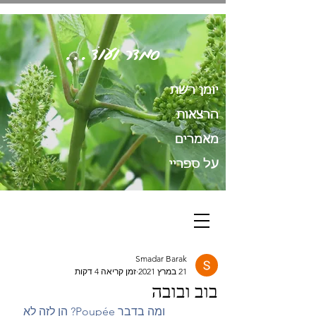
סְמָדַר וְעוֹד...
יומן רשת
הרצאות
מאמרים
על ספריי
Smadar Barak
21 במרץ 2021
זמן קריאה 4 דקות
בוב ובובה
     ומה בדבר Poupée? הן לזה לא 