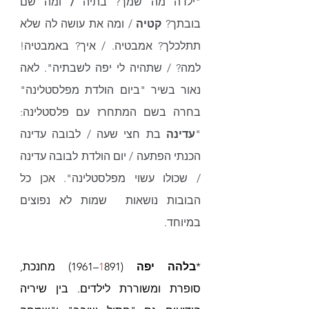
"ילדה מה שמך? בתיה
 /
 ומה שם 
בובתך? 
קטיה
 / ומה את עושה לה שלא 
תתלכלך? אמבטיה. / איך? באמבטיה! 
למה? / שתהיה לי יפה לשבתיה". לאה 
נאור בשיר "ביום הולדת מפלסטלינה" 
בחרה בשם המתחרז עם פלסטלינה: 
"
עדינה
 בת חצי שעה / לבובה עדינה 
הכנתי הפתעה / יום הולדת לבובה עדינה 
/ שכולו עשוי מפלסטלינה". אכן כל 
הבובות נושאות  שמות לא נפוצים 
במיוחד.
*
בלהה יפה
 (
1
891–1961) מחנכת, 
סופרת ומשוררת לילדים. בין שיריה 