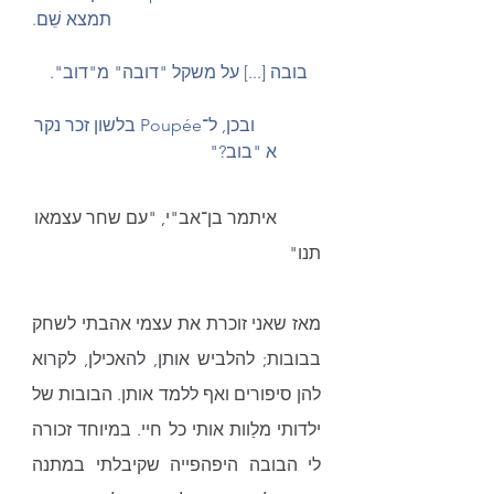
תמצא שֵׁם.
	     ובכן, ל־Poupée בלשון זכר נקר
א "בוב?"
איתמר בן־אב"י, "עם שחר עצמאו
תנו"
מאז שאני זוכרת את עצמי אהבתי לשחק 
בבובות; להלביש אותן, להאכילן, לקרוא 
להן סיפורים ואף ללמד אותן. הבובות של 
ילדותי מלַוות אותי כל חיי. במיוחד זכורה 
לי הבובה היפהפייה שקיבלתי במתנה 