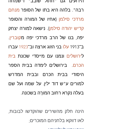
הידועים גם "חתול שובב" ו"שמחה 
רבה". בלהה היא בתו של הסופר 
מנחם 
מרדכי סילמן
 (אחיו של המורה והסופר 
קדיש יהודה סילמן
). נישאה למורה יצחק 
יפה, בנו של הרב מרדכי יפה מ
קוברין
. 
ב־1913 
עלו 
בני הזוג ארצה
 וב־
1923
 עברו 
ל
ירושלים
 ונמנו עם מייסדי שכונת 
בית 
הכרם
. 
 בירושלים לימדה בבית הספר 
היסודי בבית הכרם ובבית המדרש 
למורים ע"ש דוד ילין. על 
שמה ועל שם 
בעלה נקרא רחוב המורֶה בשכונה.
הינה חלק מהשירים שהוקדשו לבובות, 
לאו דווקא בלחניהם המוכרים;