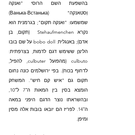
בהשפעת השם הרוסי "ואנקה 
וְסטאנקה" (Ванька-Встанька) 
שמשמעו: "ואנקה תקום
"; בגרמנית הוא 
נקרא 
Stehaufmenchen  (תקום, בן 
אדם); באנגלית: bobo doll על שם בובו 
הליצן ששימש דגם לדמות, בצרפתית: 
culbuto (מהפועל culbuter, להפיל, 
לדחוף בכוח). בפי ירושלמים כונה נחום 
תקום גם "איש קם חיש". המשחק 
הומצא בסין בין המאות ה־7 ל־10, 
ובהשראתו נוצר הדגם היפני במאה 
ה־14. לפריז הם יובאו בובות אלה מסין 
ומיפן.