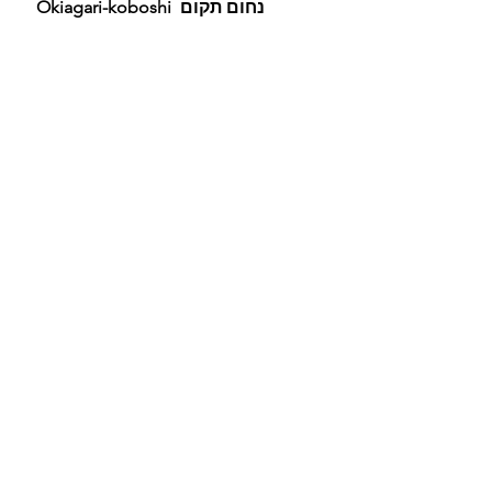
koboshi נחום תקום 
 Okiagari-
בגרסה יפנית, עשוי עיסת נייר
Ishikawa Prefectural Museum of 
Traditional Arts and Crafts, 
Kanazawa, Japan