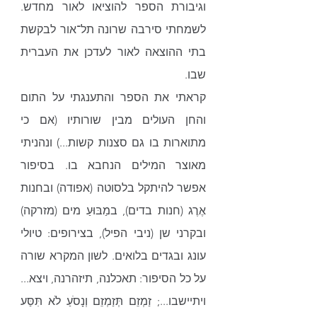
וגיבורת הספר להוציאו לאור מחדש. 
לשמחתי סירבה שרונה תל־אור לבקשת 
בתי ההוצאה לאור לעדכן את העברית 
שבו. 
קראתי את הספר והתענגתי על התום 
והחן העולים מבין שורותיו (אם כי 
מתוארות בו גם סצנות קשות...) ונהניתי 
מאוצר המילים הנחבא בו. בסיפור 
אפשר להיתקל בלסוטה (אפודה) ובחנות 
אֶרֶג (חנות בדים), במַבּוּעַ מים (מזרקה) 
ובקרני שן (ניבי הפיל), בצירופים: טיולי 
עונג ובגדים בלואים. לשון המקרא שורה 
על כל הסיפור: תאכלנה, תיזהרנה, ויצא... 
ויתיישבו...; זַמְזֵם תְּזַמְזֵם וְנָסֹעַ לֹא תִּסַּע 